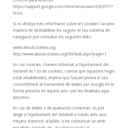
https://support.google.com/chrome/answer/2392971?
hl=es
Si es desitja més informació sobre les cookies i la seva
manera de deshabilitar-les segons el seu sistema de
navegació pot consultar els següents links:
www.aboutcookies.org
http://www.aboutcookies.org/Default.aspx?page=1
En cas contrari, i havent informat a l’Ajuntament del
Vendrell de l’ ús de cookies, i sense que aquestes hagin
estat inhabilitades, implica que l’usuari presta el seu
consentiment al tractament de dades per Google en la
forma prevista en aquest avís i per les finalitats aquí
descrites.
En cas de dubte o de qualsevol comentari, es pot
dirigir a l’Ajuntament del Vendrell a través dels seus
mitjans d’atenció al públic o bé comunicar-se amb
nosaltres a través de :
dpo@elvendrell.cat